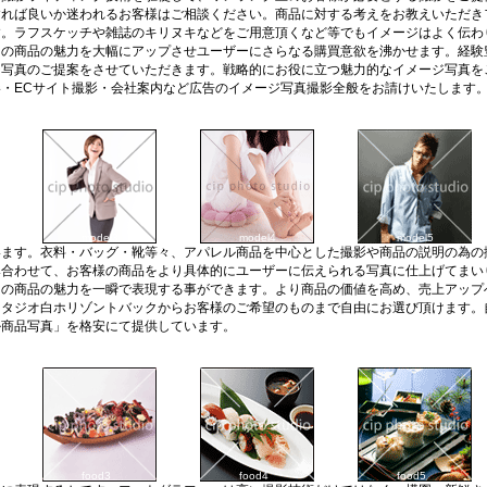
れば良いか迷われるお客様はご相談ください。商品に対する考えをお教えいただき
す。ラフスケッチや雑誌のキリヌキなどをご用意頂くなど等でもイメージはよく伝わ
その商品の魅力を大幅にアップさせユーザーにさらなる購買意欲を沸かせます。経験
ジ写真のご提案をさせていただきます。戦略的にお役に立つ魅力的なイメージ写真を
・ECサイト撮影・会社案内など広告のイメージ写真撮影全般をお請けいたします
model3
model4
model5
います。衣料・バッグ・靴等々、アパレル商品を中心とした撮影や商品の説明の為の
み合わせて、お客様の商品をより具体的にユーザーに伝えられる写真に仕上げてまい
その商品の魅力を一瞬で表現する事ができます。より商品の価値を高め、売上アップ
スタジオ白ホリゾントバックからお客様のご希望のものまで自由にお選び頂けます。
ル商品写真」を格安にて提供しています。
food3
food4
food5