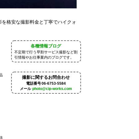
影を格安な撮影料金と丁寧でハイクォ
。
各種情報ブログ
不定期で行う早割サービス撮影など割
引情報やお仕事案内のブログです。
品
撮影に関するお問合わせ
電話番号
06-6753-5584
メール
photo@cip-works.com
供