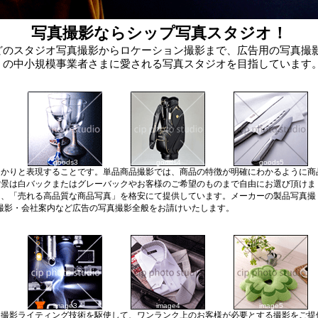
写真撮影ならシップ写真スタジオ！
どのスタジオ写真撮影からロケーション撮影まで、広告用の写真撮
くの中小規模事業者さまに愛される写真スタジオを目指しています
goods3
goods4
goods5
っかりと表現することです。単品商品撮影では、商品の特徴が明確にわかるように商
背景は白バックまたはグレーバックやお客様のご希望のものまで自由にお選び頂けま
り、「売れる高品質な商品写真」を格安にて提供しています。メーカーの製品写真撮
撮影・会社案内など広告の写真撮影全般をお請けいたします。
image3
image4
image5
撮影ライティング技術を駆使して、ワンランク上のお客様が必要とする撮影をご提